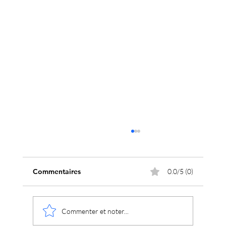
Commentaires
0.0/5 (0)
Valentine's Day 2026
Commenter et noter...