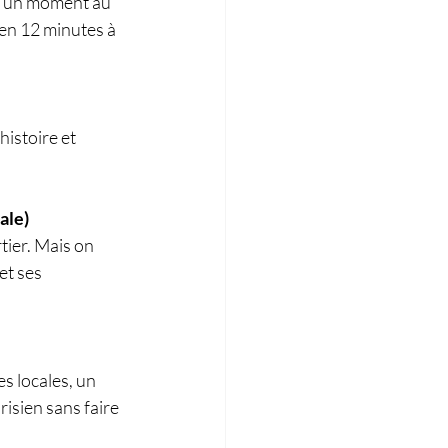
u un moment au 
 en 12 minutes à 
istoire et 
ale)
tier. Mais on 
t ses 
 locales, un 
isien sans faire 