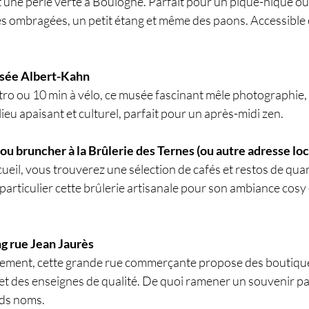
 une perle verte à Boulogne. Parfait pour un pique-nique o
lées ombragées, un petit étang et même des paons. Accessible
usée Albert-Kahn
ro ou 10 min à vélo, ce musée fascinant mêle photographie, h
ieu apaisant et culturel, parfait pour un après-midi zen.
 ou bruncher à la Brûlerie des Ternes (ou autre adresse loc
cueil, vous trouverez une sélection de cafés et restos de quar
rticulier cette brûlerie artisanale pour son ambiance cosy e
ing rue Jean Jaurès
tement, cette grande rue commerçante propose des boutiques
et des enseignes de qualité. De quoi ramener un souvenir par
nds noms.