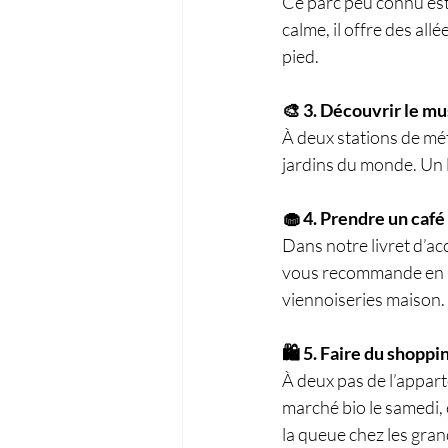
Ce parc peu connu est
calme, il offre des al
pied.
🎨 3. Découvrir le m
À deux stations de mét
jardins du monde. Un l
🧁 4. Prendre un café
Dans notre livret d’ac
vous recommande en pa
viennoiseries maison.
🛍️ 5. Faire du shopp
À deux pas de l’appar
marché bio le samedi, 
la queue chez les gra