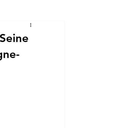
2Seine
gne-