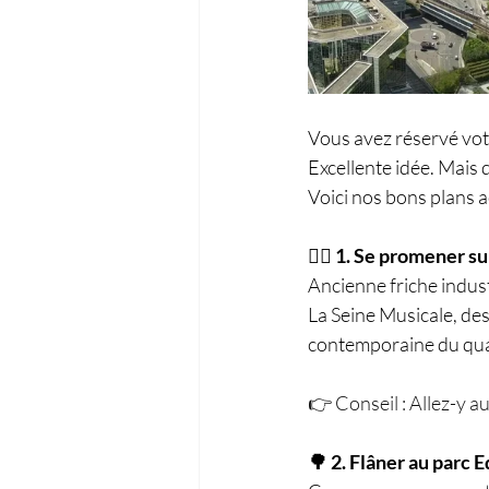
Vous avez réservé vot
Excellente idée. Mais 
Voici nos bons plans 
🚶‍♀️ 1. Se promener s
Ancienne friche indust
La Seine Musicale, des
contemporaine du quar
👉 Conseil : Allez-y a
🌳 2. Flâner au parc