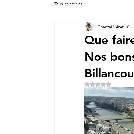
Tous les articles
Chantal Néret
18 ju
Que fair
Nos bons
Billancou
Noté NaN étoiles su