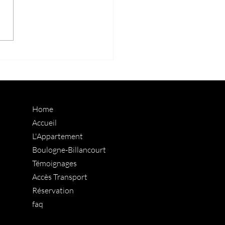
couvrir ce printemps à
s
Home
Accueil
L'Appartement
Boulogne-Billancourt
Témoignages
Accès Transport
Réservation
faq