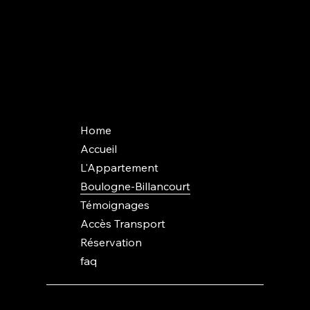
Nous contacter
+33 6 19 44 03 13
quay2seine@gmail.com
Home
Accueil
L'Appartement
Boulogne-Billancourt
Témoignages
Accès Transport
Réservation
faq
© 2025 Quai2Seine. All rights reserved.