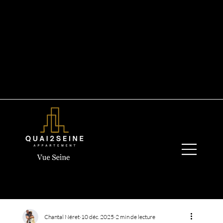
+33 6 19 44 03 13
quay2seine@gmail.com
Chantal Néret
10 déc. 2025
2 min de lecture