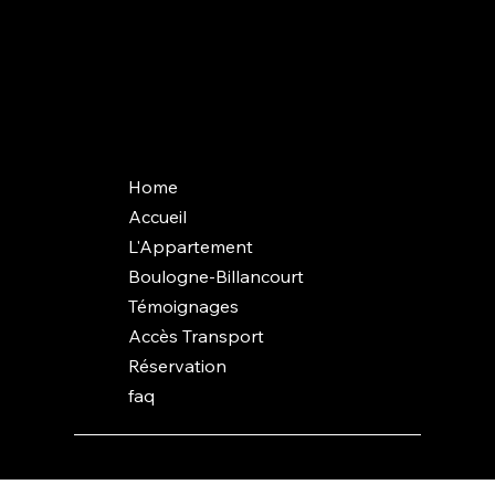
Nous contacter
+33 6 19 44 03 13
quay2seine@gmail.com
Home
Accueil
L'Appartement
Boulogne-Billancourt
Témoignages
Accès Transport
Réservation
faq
© 2025 Quai2Seine. All rights reserved.